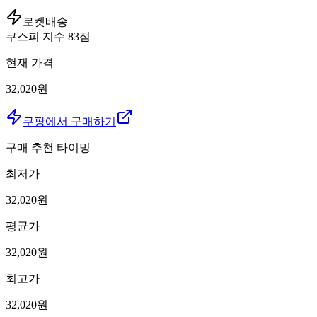
로켓배송
쿠스피 지수
83
점
현재 가격
32,020원
쿠팡에서 구매하기
구매 추천 타이밍
최저가
32,020
원
평균가
32,020
원
최고가
32,020
원