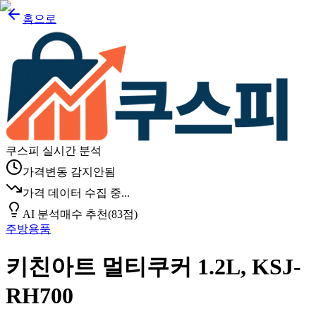
홈으로
쿠스피 실시간 분석
가격변동 감지안됨
가격 데이터 수집 중...
AI 분석
매수 추천
(
83
점)
주방용품
키친아트 멀티쿠커 1.2L, KSJ-
RH700