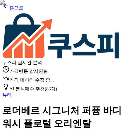
홈으로
쿠스피 실시간 분석
가격변동 감지안됨
가격 데이터 수집 중...
AI 분석
매수 추천
(
83
점)
뷰티
로더베르 시그니처 퍼퓸 바디
워시 플로럴 오리엔탈