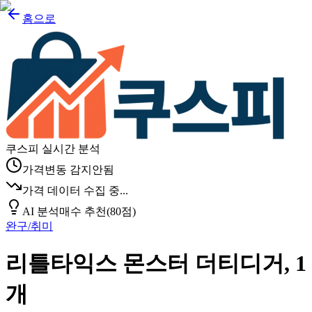
홈으로
쿠스피 실시간 분석
가격변동 감지안됨
가격 데이터 수집 중...
AI 분석
매수 추천
(
80
점)
완구/취미
리틀타익스 몬스터 더티디거, 1
개