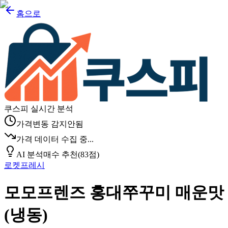
홈으로
쿠스피 실시간 분석
가격변동 감지안됨
가격 데이터 수집 중...
AI 분석
매수 추천
(
83
점)
로켓프레시
모모프렌즈 홍대쭈꾸미 매운맛
(냉동)