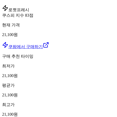
로켓프레시
쿠스피 지수
83
점
현재 가격
21,100원
쿠팡에서 구매하기
구매 추천 타이밍
최저가
21,100
원
평균가
21,100
원
최고가
21,100
원