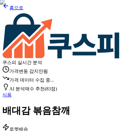
홈으로
쿠스피 실시간 분석
가격변동 감지안됨
가격 데이터 수집 중...
AI 분석
매수 추천
(
83
점)
식품
배대감 볶음참깨
로켓배송