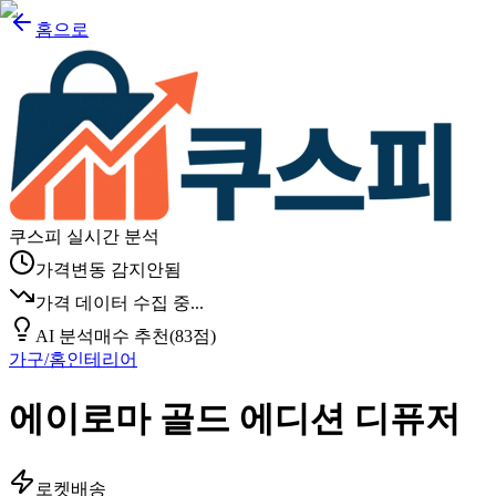
홈으로
쿠스피 실시간 분석
가격변동 감지안됨
가격 데이터 수집 중...
AI 분석
매수 추천
(
83
점)
가구/홈인테리어
에이로마 골드 에디션 디퓨저
로켓배송