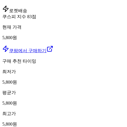
로켓배송
쿠스피 지수
83
점
현재 가격
5,800원
쿠팡에서 구매하기
구매 추천 타이밍
최저가
5,800
원
평균가
5,800
원
최고가
5,800
원