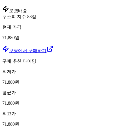
로켓배송
쿠스피 지수
83
점
현재 가격
71,880원
쿠팡에서 구매하기
구매 추천 타이밍
최저가
71,880
원
평균가
71,880
원
최고가
71,880
원