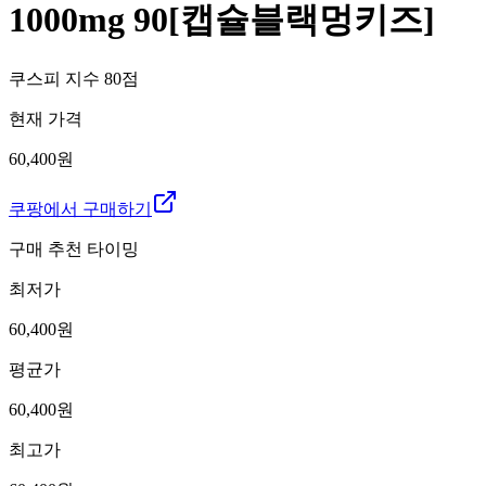
1000mg 90[캡슐블랙멍키즈]
쿠스피 지수
80
점
현재 가격
60,400원
쿠팡에서 구매하기
구매 추천 타이밍
최저가
60,400
원
평균가
60,400
원
최고가