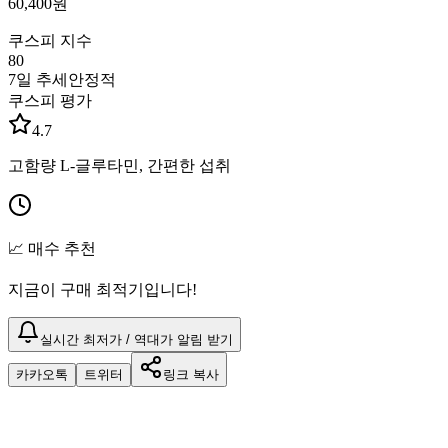
60,400
원
쿠스피 지수
80
7일 추세
안정적
쿠스피 평가
4.7
고함량 L-글루타민, 간편한 섭취
📈 매수 추천
지금이 구매 최적기입니다!
실시간 최저가 / 역대가 알림 받기
카카오톡
트위터
링크 복사