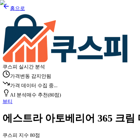
홈으로
쿠스피 실시간 분석
가격변동 감지안됨
가격 데이터 수집 중...
AI 분석
매수 추천
(
80
점)
뷰티
에스트라 아토베리어 365 크림
쿠스피 지수
80
점