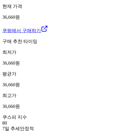
현재 가격
36,660원
쿠팡에서 구매하기
구매 추천 타이밍
최저가
36,660
원
평균가
36,660
원
최고가
36,660
원
쿠스피 지수
80
7일 추세
안정적