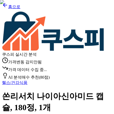
홈으로
쿠스피 실시간 분석
가격변동 감지안됨
가격 데이터 수집 중...
AI 분석
매수 추천
(
80
점)
헬스/건강식품
쏜리서치 나이아신아미드 캡
슐, 180정, 1개