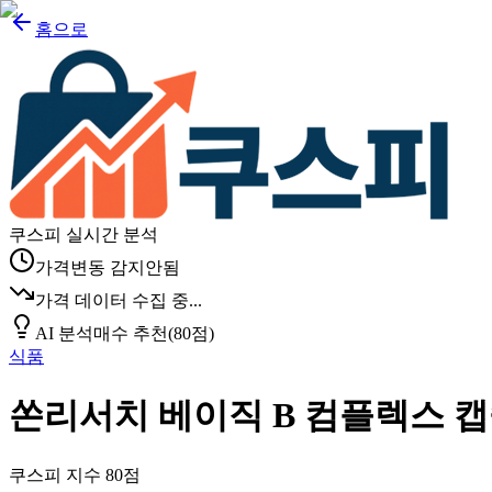
홈으로
쿠스피 실시간 분석
가격변동 감지안됨
가격 데이터 수집 중...
AI 분석
매수 추천
(
80
점)
식품
쏜리서치 베이직 B 컴플렉스 
쿠스피 지수
80
점