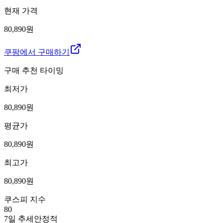
현재 가격
80,890원
쿠팡에서 구매하기
구매 추천 타이밍
최저가
80,890
원
평균가
80,890
원
최고가
80,890
원
쿠스피 지수
80
7일 추세
안정적