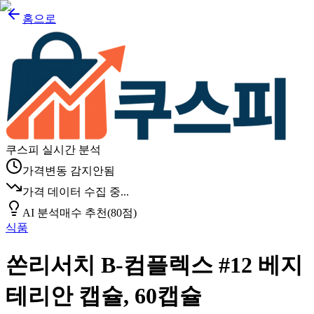
홈으로
쿠스피 실시간 분석
가격변동 감지안됨
가격 데이터 수집 중...
AI 분석
매수 추천
(
80
점)
식품
쏜리서치 B-컴플렉스 #12 베지
테리안 캡슐, 60캡슐