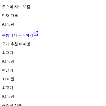
쿠스피 지수
80
점
현재 가격
9,140원
쿠팡에서 구매하기
구매 추천 타이밍
최저가
9,140
원
평균가
9,140
원
최고가
9,140
원
쿠스피 지수