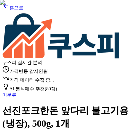
홈으로
쿠스피 실시간 분석
가격변동 감지안됨
가격 데이터 수집 중...
AI 분석
매수 추천
(
80
점)
미분류
선진포크한돈 앞다리 불고기용
(냉장), 500g, 1개