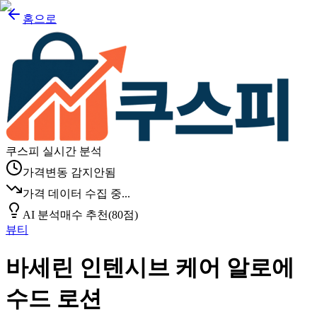
홈으로
쿠스피 실시간 분석
가격변동 감지안됨
가격 데이터 수집 중...
AI 분석
매수 추천
(
80
점)
뷰티
바세린 인텐시브 케어 알로에
수드 로션