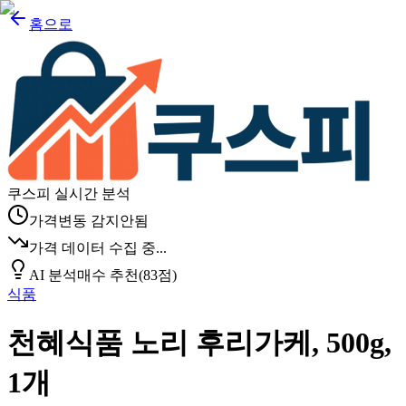
홈으로
쿠스피 실시간 분석
가격변동 감지안됨
가격 데이터 수집 중...
AI 분석
매수 추천
(
83
점)
식품
천혜식품 노리 후리가케, 500g,
1개