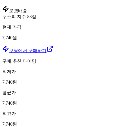
로켓배송
쿠스피 지수
83
점
현재 가격
7,740원
쿠팡에서 구매하기
구매 추천 타이밍
최저가
7,740
원
평균가
7,740
원
최고가
7,740
원