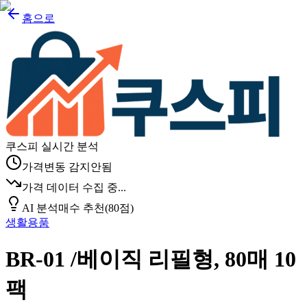
홈으로
쿠스피 실시간 분석
가격변동 감지안됨
가격 데이터 수집 중...
AI 분석
매수 추천
(
80
점)
생활용품
BR-01 /베이직 리필형, 80매 10
팩