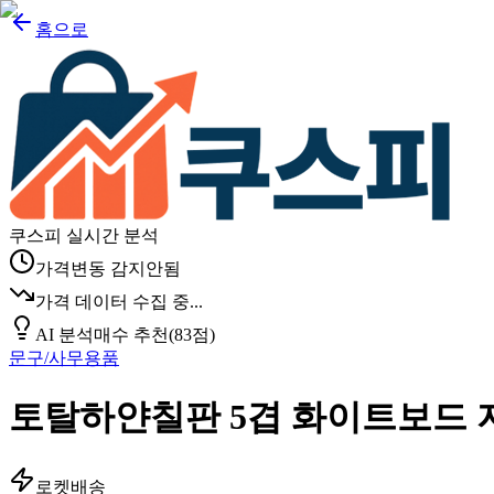
홈으로
쿠스피 실시간 분석
가격변동 감지안됨
가격 데이터 수집 중...
AI 분석
매수 추천
(
83
점)
문구/사무용품
토탈하얀칠판 5겹 화이트보드 지
로켓배송