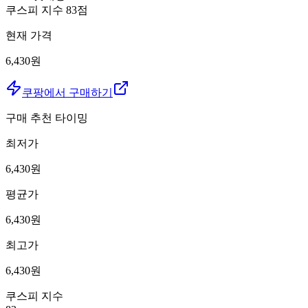
쿠스피 지수
83
점
현재 가격
6,430원
쿠팡에서 구매하기
구매 추천 타이밍
최저가
6,430
원
평균가
6,430
원
최고가
6,430
원
쿠스피 지수