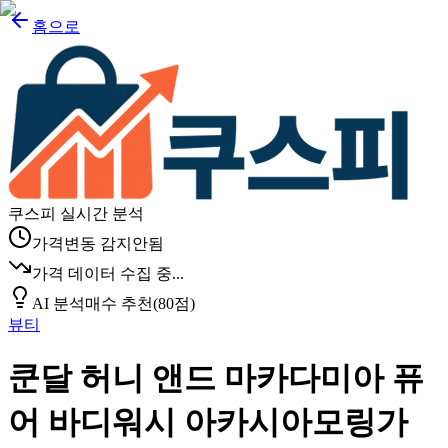
홈으로
쿠스피 실시간 분석
가격변동 감지안됨
가격 데이터 수집 중...
AI 분석
매수 추천
(
80
점)
뷰티
쿤달 허니 앤드 마카다미아 퓨
어 바디워시 아카시아모링가