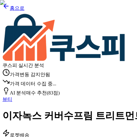
홈으로
쿠스피 실시간 분석
가격변동 감지안됨
가격 데이터 수집 중...
AI 분석
매수 추천
(
83
점)
뷰티
이자녹스 커버수프림 트리트먼트 비
로켓배송