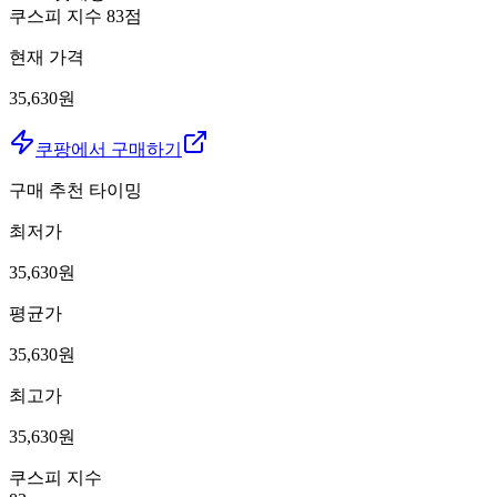
쿠스피 지수
83
점
현재 가격
35,630원
쿠팡에서 구매하기
구매 추천 타이밍
최저가
35,630
원
평균가
35,630
원
최고가
35,630
원
쿠스피 지수