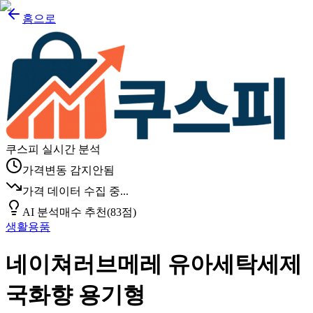
홈으로
쿠스피 실시간 분석
가격변동 감지안됨
가격 데이터 수집 중...
AI 분석
매수 추천
(
83
점)
생활용품
네이쳐러브메레 유아세탁세제
국화향 용기형