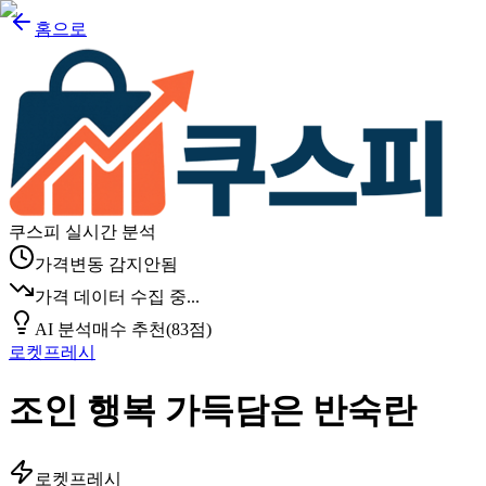
홈으로
쿠스피 실시간 분석
가격변동 감지안됨
가격 데이터 수집 중...
AI 분석
매수 추천
(
83
점)
로켓프레시
조인 행복 가득담은 반숙란
로켓프레시