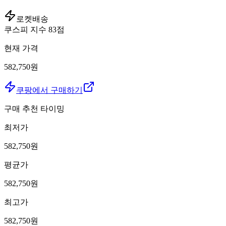
로켓배송
쿠스피 지수
83
점
현재 가격
582,750원
쿠팡에서 구매하기
구매 추천 타이밍
최저가
582,750
원
평균가
582,750
원
최고가
582,750
원