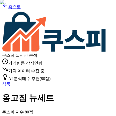
홈으로
쿠스피 실시간 분석
가격변동 감지안됨
가격 데이터 수집 중...
AI 분석
매수 추천
(
80
점)
식품
옹고집 뉴세트
쿠스피 지수
80
점