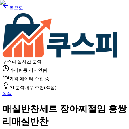
홈으로
쿠스피 실시간 분석
가격변동 감지안됨
가격 데이터 수집 중...
AI 분석
매수 추천
(
80
점)
식품
매실반찬세트 장아찌절임 홍쌍
리매실반찬