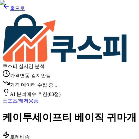
홈으로
쿠스피 실시간 분석
가격변동 감지안됨
가격 데이터 수집 중...
AI 분석
매수 추천
(
83
점)
스포츠/레저용품
케이투세이프티 베이직 귀마개
로켓배송