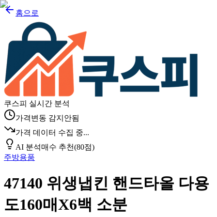
홈으로
쿠스피 실시간 분석
가격변동 감지안됨
가격 데이터 수집 중...
AI 분석
매수 추천
(
80
점)
주방용품
47140 위생냅킨 핸드타올 다용
도160매X6백 소분