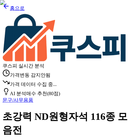
홈으로
쿠스피 실시간 분석
가격변동 감지안됨
가격 데이터 수집 중...
AI 분석
매수 추천
(
80
점)
문구/사무용품
초강력 ND원형자석 116종 모
음전