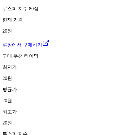
쿠스피 지수
80
점
현재 가격
20원
쿠팡에서 구매하기
구매 추천 타이밍
최저가
20
원
평균가
20
원
최고가
20
원
쿠스피 지수