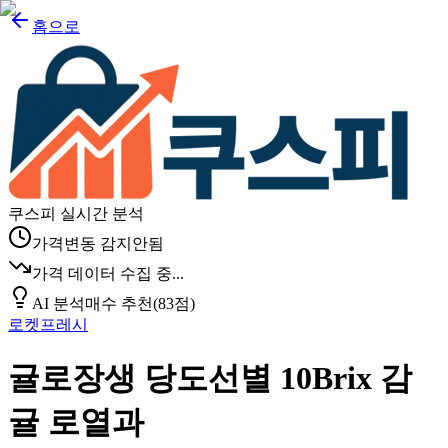
홈으로
쿠스피 실시간 분석
가격변동 감지안됨
가격 데이터 수집 중...
AI 분석
매수 추천
(
83
점)
로켓프레시
귤로장생 당도선별 10Brix 감
귤 로열과