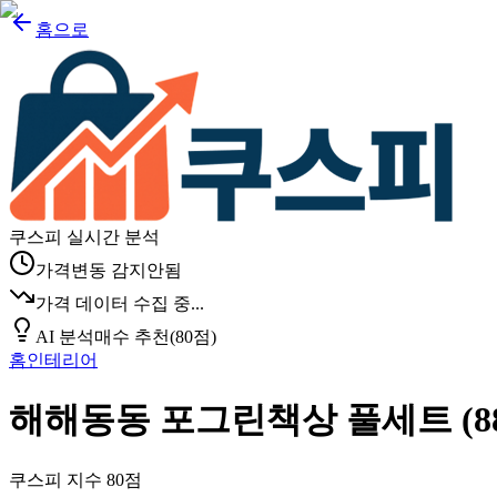
홈으로
쿠스피 실시간 분석
가격변동 감지안됨
가격 데이터 수집 중...
AI 분석
매수 추천
(
80
점)
홈인테리어
해해동동 포그린책상 풀세트 (88
쿠스피 지수
80
점