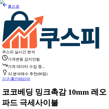
홈으로
쿠스피 실시간 분석
가격변동 감지안됨
가격 데이터 수집 중...
AI 분석
매수 추천
(
80
점)
가구/홈인테리어
코코베딩 밍크촉감 10mm 레오
파드 극세사이불