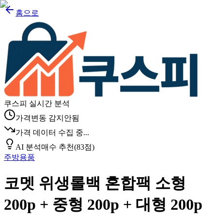
홈으로
쿠스피 실시간 분석
가격변동 감지안됨
가격 데이터 수집 중...
AI 분석
매수 추천
(
83
점)
주방용품
코멧 위생롤백 혼합팩 소형
200p + 중형 200p + 대형 200p