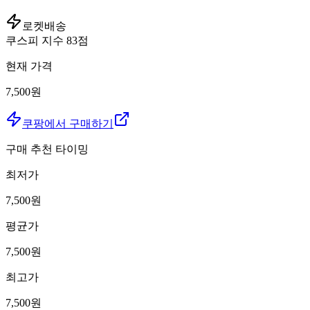
로켓배송
쿠스피 지수
83
점
현재 가격
7,500원
쿠팡에서 구매하기
구매 추천 타이밍
최저가
7,500
원
평균가
7,500
원
최고가
7,500
원