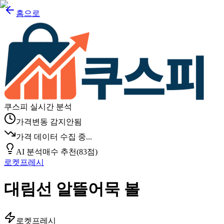
홈으로
쿠스피 실시간 분석
가격변동 감지안됨
가격 데이터 수집 중...
AI 분석
매수 추천
(
83
점)
로켓프레시
대림선 알뜰어묵 볼
로켓프레시