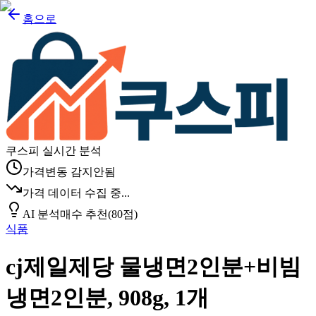
홈으로
쿠스피 실시간 분석
가격변동 감지안됨
가격 데이터 수집 중...
AI 분석
매수 추천
(
80
점)
식품
cj제일제당 물냉면2인분+비빔
냉면2인분, 908g, 1개