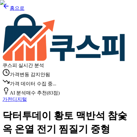
홈으로
쿠스피 실시간 분석
가격변동 감지안됨
가격 데이터 수집 중...
AI 분석
매수 추천
(
83
점)
가전디지털
닥터투데이 황토 맥반석 참숯
옥 온열 전기 찜질기 중형