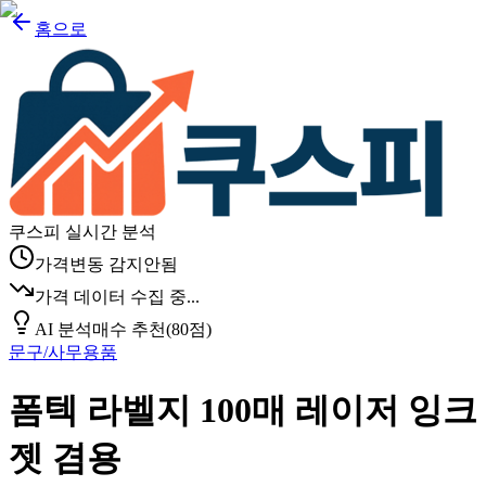
홈으로
쿠스피 실시간 분석
가격변동 감지안됨
가격 데이터 수집 중...
AI 분석
매수 추천
(
80
점)
문구/사무용품
폼텍 라벨지 100매 레이저 잉크
젯 겸용