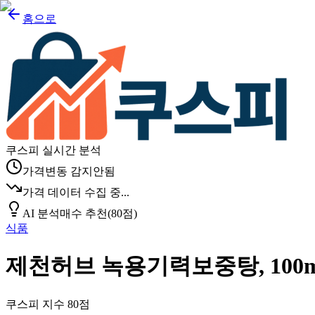
홈으로
쿠스피 실시간 분석
가격변동 감지안됨
가격 데이터 수집 중...
AI 분석
매수 추천
(
80
점)
식품
제천허브 녹용기력보중탕, 100
쿠스피 지수
80
점