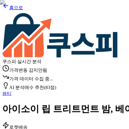
홈으로
쿠스피 실시간 분석
가격변동 감지안됨
가격 데이터 수집 중...
AI 분석
매수 추천
(
83
점)
뷰티
아이소이 립 트리트먼트 밤, 베이비
로켓배송