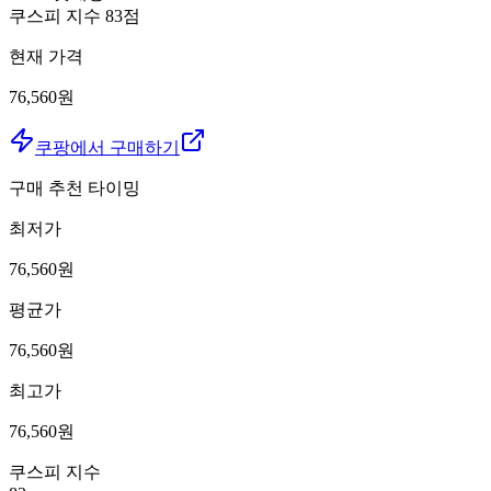
쿠스피 지수
83
점
현재 가격
76,560원
쿠팡에서 구매하기
구매 추천 타이밍
최저가
76,560
원
평균가
76,560
원
최고가
76,560
원
쿠스피 지수