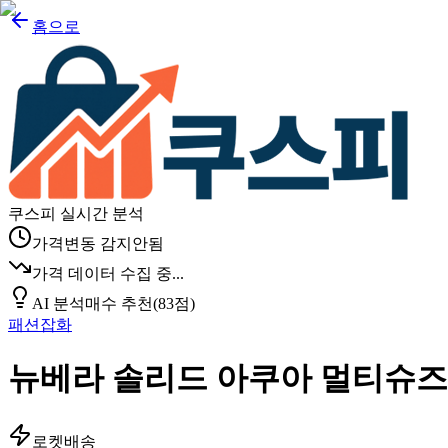
홈으로
쿠스피 실시간 분석
가격변동 감지안됨
가격 데이터 수집 중...
AI 분석
매수 추천
(
83
점)
패션잡화
뉴베라 솔리드 아쿠아 멀티슈즈
로켓배송