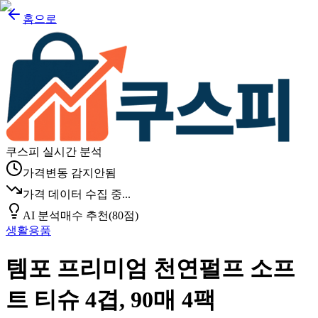
홈으로
쿠스피 실시간 분석
가격변동 감지안됨
가격 데이터 수집 중...
AI 분석
매수 추천
(
80
점)
생활용품
템포 프리미엄 천연펄프 소프
트 티슈 4겹, 90매 4팩