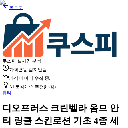
홈으로
쿠스피 실시간 분석
가격변동 감지안됨
가격 데이터 수집 중...
AI 분석
매수 추천
(
83
점)
뷰티
디오프러스 크린벨라 옴므 안
티 링클 스킨로션 기초 4종 세