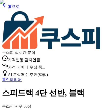
홈으로
쿠스피 실시간 분석
가격변동 감지안됨
가격 데이터 수집 중...
AI 분석
매수 추천
(
80
점)
홈인테리어
스피드랙 4단 선반, 블랙
쿠스피 지수
80
점