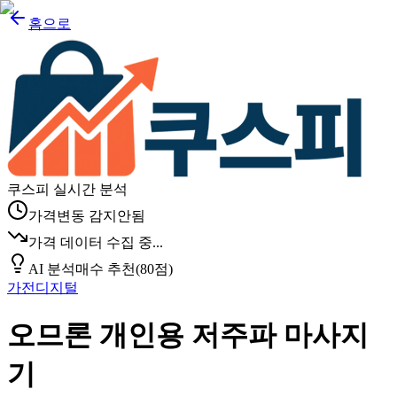
홈으로
쿠스피 실시간 분석
가격변동 감지안됨
가격 데이터 수집 중...
AI 분석
매수 추천
(
80
점)
가전디지털
오므론 개인용 저주파 마사지
기