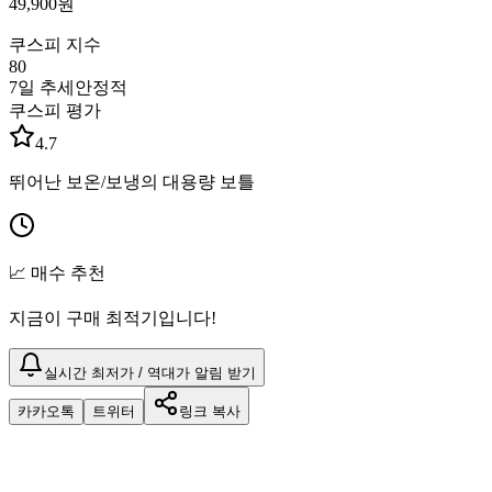
49,900
원
쿠스피 지수
80
7일 추세
안정적
쿠스피 평가
4.7
뛰어난 보온/보냉의 대용량 보틀
📈 매수 추천
지금이 구매 최적기입니다!
실시간 최저가 / 역대가 알림 받기
카카오톡
트위터
링크 복사