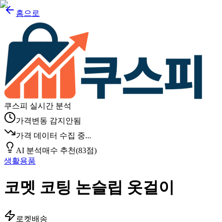
홈으로
쿠스피 실시간 분석
가격변동 감지안됨
가격 데이터 수집 중...
AI 분석
매수 추천
(
83
점)
생활용품
코멧 코팅 논슬립 옷걸이
로켓배송