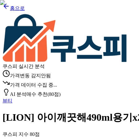
홈으로
쿠스피 실시간 분석
가격변동 감지안됨
가격 데이터 수집 중...
AI 분석
매수 추천
(
80
점)
뷰티
[LION] 아이깨끗해490ml용기x2
쿠스피 지수
80
점