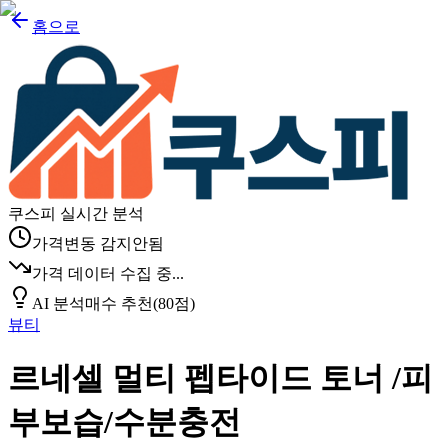
홈으로
쿠스피 실시간 분석
가격변동 감지안됨
가격 데이터 수집 중...
AI 분석
매수 추천
(
80
점)
뷰티
르네셀 멀티 펩타이드 토너 /피
부보습/수분충전