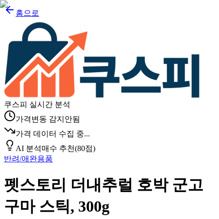
홈으로
쿠스피 실시간 분석
가격변동 감지안됨
가격 데이터 수집 중...
AI 분석
매수 추천
(
80
점)
반려/애완용품
펫스토리 더내추럴 호박 군고
구마 스틱, 300g