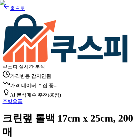
홈으로
쿠스피 실시간 분석
가격변동 감지안됨
가격 데이터 수집 중...
AI 분석
매수 추천
(
80
점)
주방용품
크린랲 롤백 17cm x 25cm, 200
매