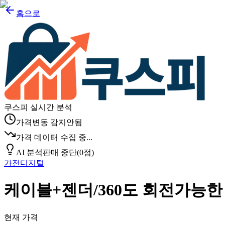
홈으로
쿠스피 실시간 분석
가격변동 감지안됨
가격 데이터 수집 중...
AI 분석
판매 중단
(
0
점)
가전디지털
케이블+젠더/360도 회전가능한
현재 가격